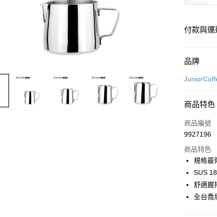
付款與運
付款方式
品牌
信用卡一
JuniorC
商品特色
運送方式
商品編號
宅配
9927196
每筆NT$1
商品特色
規格最齊
SUS 
舒適握
全台喬