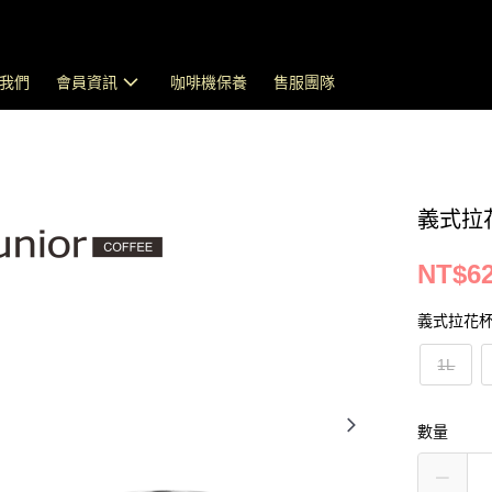
我們
會員資訊
咖啡機保養
售服團隊
義式拉
NT$62
義式拉花
1L
數量