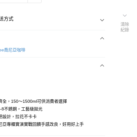
送方式
清除
紀錄
次付款
offee喬尼亞咖啡
50
全，150～1500ml可供消費者選擇
18-8不銹鋼，工藝級拋光
把設計，拉花不卡卡
尼亞專櫃實演實戰回饋手感改良，好用好上手