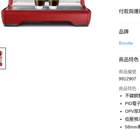
付款與運
付款方式
品牌
信用卡一
Breville
商品特色
運送方式
商品編號
宅配
9912907
每筆NT$1
商品特色
不鏽鋼
PID
OPV
低壓預
58m