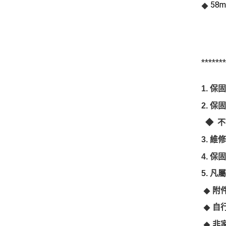
58
◆
******
1.
保固
2.
保固
◆ 不
3.
維
4. 
5. 
◆
附
◆
自
◆
非