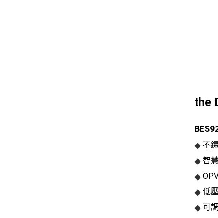
the
BES9
不鏽
◆
智慧
◆
OP
◆
低壓
◆
可調
◆