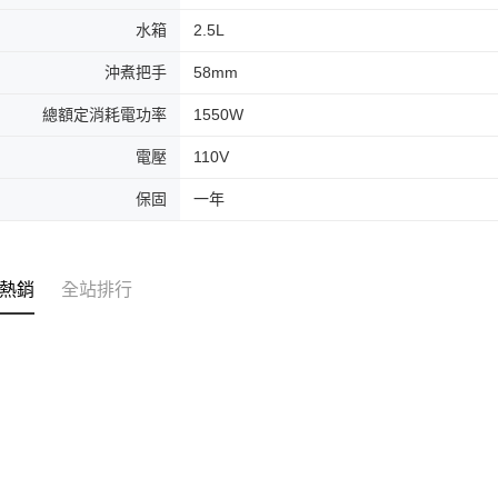
水箱
2.5L
沖煮把手
58mm
總額定消耗電功率
1550W
電壓
110V
保固
一年
熱銷
全站排行