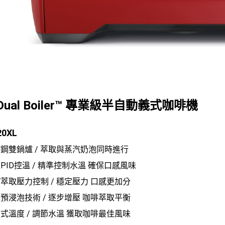
 Dual Boiler™ 專業級半自動義式咖啡機
20XL
鋼雙鍋爐 / 萃取與蒸汽奶泡同時進行
PID控溫 / 精準控制水溫 確保口感風味
V萃取壓力控制 / 穩定壓力 口感更加分
預浸泡技術 / 逐步增壓 咖啡萃取平衡
式溫度 / 調節水溫 獲取咖啡最佳風味