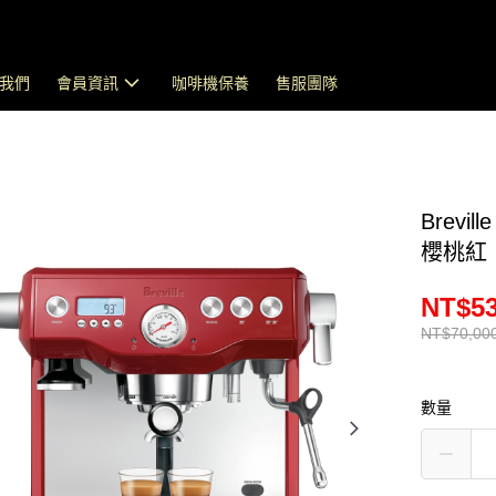
我們
會員資訊
咖啡機保養
售服團隊
Brevi
櫻桃紅
NT$53
NT$70,00
數量