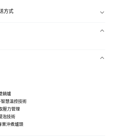
送方式
次付款
50
雙鍋爐
電子智慧溫控技術
萃取壓力管理
浸泡技術
m專業沖煮爐頭