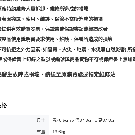
原廠特約維修人員拆卸、維修所造成的損壞
費者因搬運、使用、維護、保管不當所造成的損壞
法提供有效購買發票、保證書或保證書記載經塗改者
按產品使用說明書要求使用、維護、保養所造成的損壞
不可抗拒之外力因素 (如雷電、火災、地震、水災等自然災害) 所
票或保證書上紀錄之型號或編號與商品實物不符或保證書上無加
品發生故障或損壞，請送至原購買處或指定維修站
規格
尺寸
寬40.5cm x 深37.3cm x 高37.8cm
重量
13.6kg