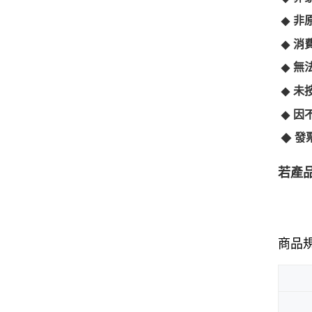
◆
非
◆
消
◆
無
◆
未
◆
因
◆
發
若產
商品