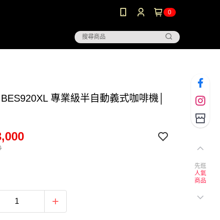
0
lle BES920XL 專業級半自動義式咖啡機│
,000
0
先逛
人氣
商品