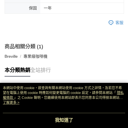
保固
一年
客服
商品相關分類 (1)
Breville
專業級咖啡機
本分類熱銷
全站排行
本網站中使用 cookie，欲查詢有關本網站使用 cookie 方式之詳情，及若您不希
熱門標籤
望在電腦上使用 cookie 時應如何變更電腦的 cookie 設定，請參閱本網站「
隱私
權條款
」之 Cookie 聲明。您繼續使用本網站即表示您同意本公司得按本網站使
用條款之 Cookie 聲明使用 cookie。
了解更多 >
我知道了