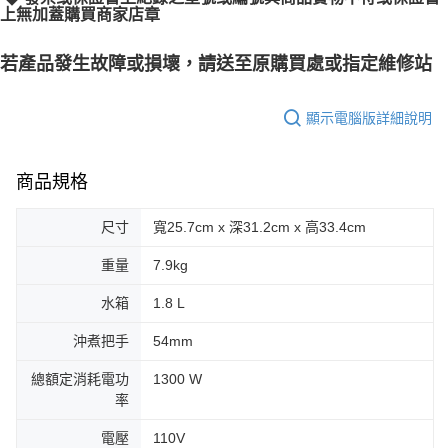
上無加蓋購買商家店章
若產品發生故障或損壞，請送至原購買處或指定維修站
顯示電腦版詳細說明
商品規格
尺寸
寬25.7cm x 深31.2cm x 高33.4cm
重量
7.9kg
水箱
1.8 L
沖煮把手
54mm
總額定消耗電功
1300 W
率
電壓
110V