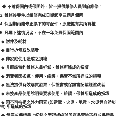
◆
不論保固內或保固外，皆不提供維修人員到府維修。
3.
維修後零件以維修完成日期起享三個月保固
4. 保固期內維修更換下的零配件，原廠擁有其所有權
5. 凡屬下述情況者，不在一年免費保固範圍內 :
◆
附件及耗材
◆
自行拆修或改裝者
◆
非家庭使用造成之損壞
◆
非原廠特約維修人員拆卸、維修所造成的損壞
◆
消費者因搬運、使用、維護、保管不當所造成的損壞
◆
無法提供有效購買發票、保證書或保證書記載經塗改者
◆
未按產品使用說明書要求使用、維護、保養所造成的損壞
◆
因不可抗拒之外力因素 (如雷電、火災、地震、水災等自然災
害) 所造成的損壞
◆
發票或保證書上紀錄之型號或編號與商品實物不符或保證書