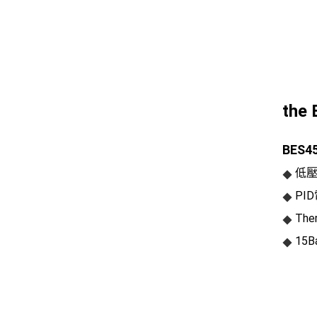
th
BES4
低壓
◆
PI
◆
Th
◆
15
◆