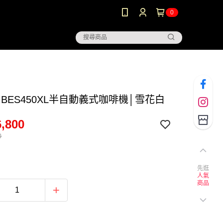
0
ille BES450XL半自動義式咖啡機│雪花白
,800
0
先逛
人氣
商品