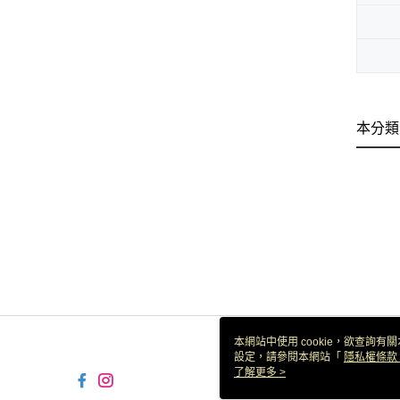
本分類
本網站中使用 cookie，欲查詢有關
設定，請參閱本網站「
隱私權條款
使用 cookie。
了解更多 >