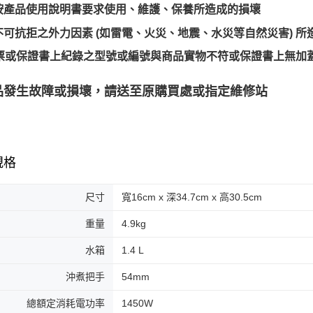
按產品使用說明書要求使用、維護、保養所造成的損壞
不可抗拒之外力因素 (如雷電、火災、地震、水災等自然災害) 所
票或保證書上紀錄之型號或編號與商品實物不符或保證書上無加
品發生故障或損壞，請送至原購買處或指定維修站
規格
尺寸
寬16cm x 深34.7cm x 高30.5cm
重量
4.9kg
水箱
1.4 L
沖煮把手
54mm
總額定消耗電功率
1450W