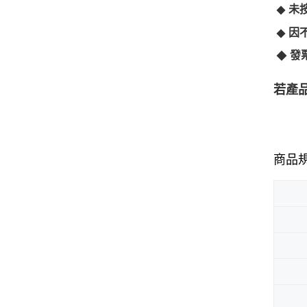
◆
未
◆
因
◆
發
若產
商品