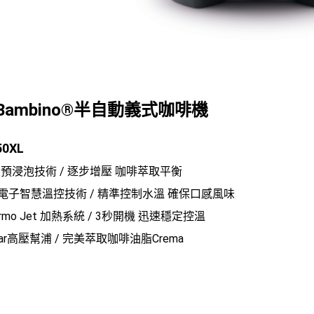
e Bambino®半自動義式咖啡機
50XL
預浸泡技術 / 逐步增壓 咖啡萃取平衡
D電子智慧溫控技術 / 精準控制水溫 確保口感風味
ermo Jet 加熱系統 / 3秒開機 迅速穩定控溫
Bar高壓幫浦 / 完美萃取咖啡油脂Crema