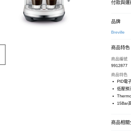
付款與運
付款方式
品牌
信用卡一
Breville
商品特色
運送方式
商品編號
宅配
9912877
每筆NT$1
商品特色
PID
低壓預
Therm
15Ba
商品相關分