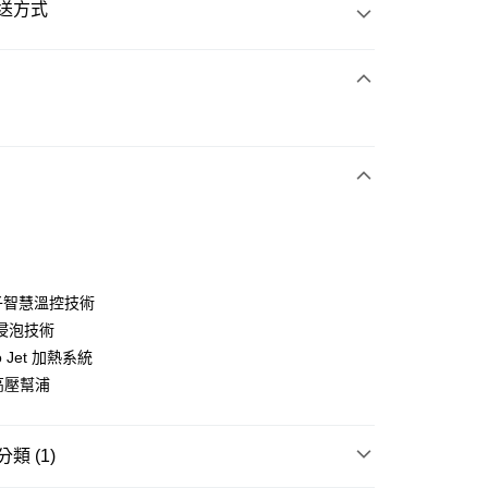
送方式
次付款
50
電子智慧溫控技術
浸泡技術
o Jet 加熱系統
r高壓幫浦
類 (1)