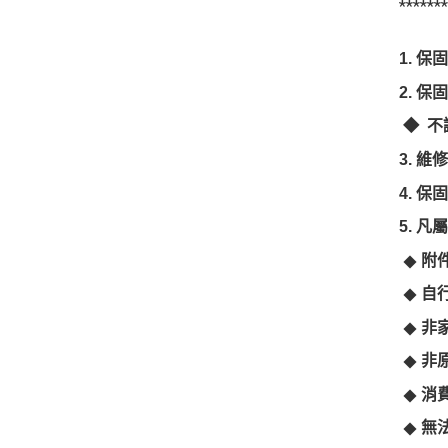
******
1.
保固
2.
保固
◆ 不
3.
維
4. 
5. 
◆
附
◆
自
◆
非
◆
非
◆
消
◆
無