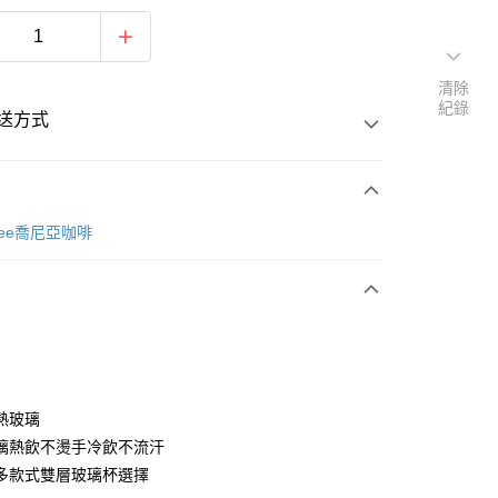
清除
紀錄
送方式
次付款
offee喬尼亞咖啡
50
熱玻璃
璃熱飲不燙手冷飲不流汗
多款式雙層玻璃杯選擇