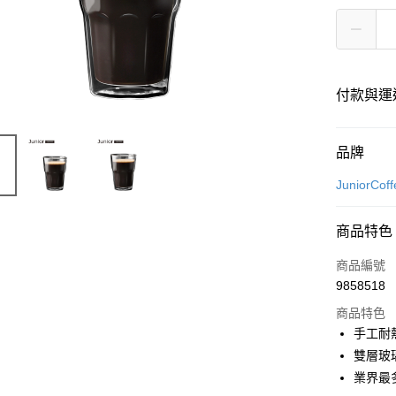
付款與運
付款方式
品牌
信用卡一
JuniorC
商品特色
運送方式
商品編號
宅配
9858518
每筆NT$1
商品特色
手工耐
雙層玻
業界最