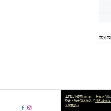
本分類
本網站中使用 cookie，欲查詢有關
設定，請參閱本網站「
隱私權條款
使用 cookie。
了解更多 >