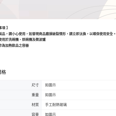
事項 】
璃製品，請小心使用，如發現商品磨損破裂情形，請立即汰換，以確保使用安全
勿使用於洗碗機、烘碗機及微波爐
勿作為加熱飲品之容器
規格
尺寸
如圖示
重量
如圖示
材質
手工耐熱玻璃
容量
如圖示