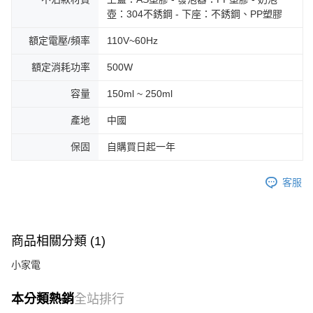
壺：304不銹鋼 - 下座：不銹鋼、PP塑膠
額定電壓/頻率
110V~60Hz
額定消耗功率
500W
容量
150ml ~ 250ml
產地
中國
保固
自購買日起一年
客服
商品相關分類 (1)
小家電
本分類熱銷
全站排行