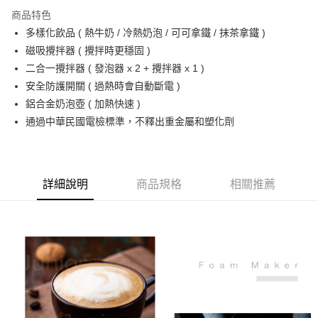
商品特色
多樣化飲品 ( 熱牛奶 / 冷熱奶泡 / 可可拿鐵 / 抹茶拿鐵 )
磁吸攪拌器 ( 攪拌時更穩固 )
二合一攪拌器 ( 發泡器 x 2 + 攪拌器 x 1 )
安全防護開關 ( 過熱時會自動斷電 )
鋁合金奶泡壺 ( 加熱快速 )
通過中華民國電檢標準，不釋出重金屬和塑化劑
詳細說明
商品規格
相關推薦