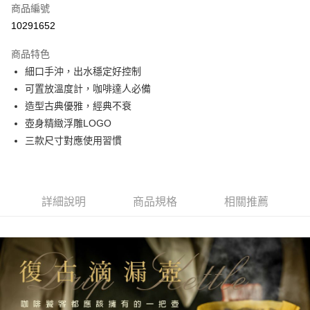
每筆NT$150
商品編號
10291652
商品特色
細口手沖，出水穩定好控制
可置放溫度計，咖啡達人必備
造型古典優雅，經典不衰
壺身精緻浮雕LOGO
三款尺寸對應使用習慣
詳細說明
商品規格
相關推薦