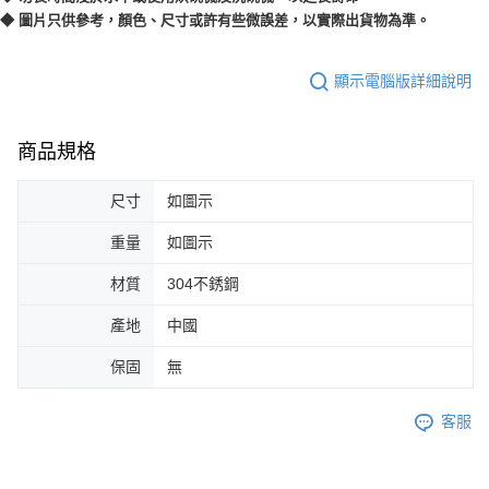
◆ 圖片只供參考，顏色、尺寸或許有些微誤差，以實際出貨物為準。
顯示電腦版詳細說明
商品規格
尺寸
如圖示
重量
如圖示
材質
304不銹鋼
產地
中國
保固
無
客服