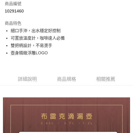
每筆NT$150
商品編號
10291460
商品特色
細口手沖，出水穩定好控制
可置放溫度計，咖啡達人必備
雙把柄設計，不易燙手
壺身精緻浮雕LOGO
詳細說明
商品規格
相關推薦