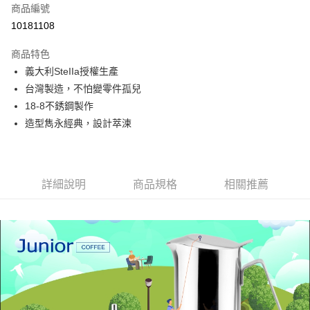
每筆NT$150
商品編號
10181108
商品特色
義大利SteIIa授權生產
台灣製造，不怕變零件孤兒
18-8不銹鋼製作
造型雋永經典，設計萃湅
詳細說明
商品規格
相關推薦