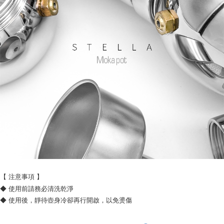
【 注意事項 】
◆ 使用前請務必清洗乾淨
◆ 使用後，靜待壺身冷卻再行開啟，以免燙傷