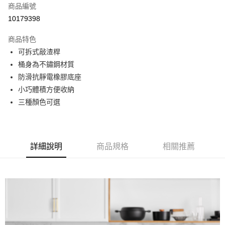
每筆NT$150
商品編號
10179398
商品特色
可拆式敲渣桿
桶身為不鏽鋼材質
防滑抗靜電橡膠底座
小巧體積方便收納
三種顏色可選
詳細說明
商品規格
相關推薦