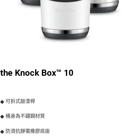
the Knock Box™ 10
可拆式敲渣桿
◆
桶身為不鏽鋼材質
◆
防滑抗靜電橡膠底座
◆