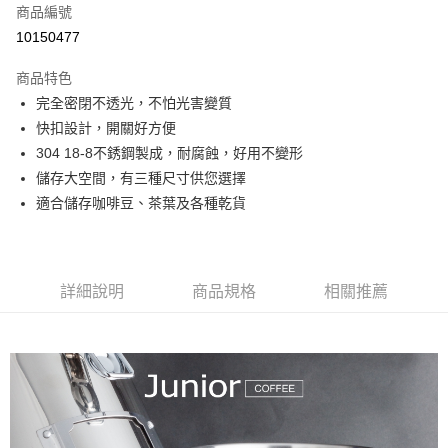
每筆NT$150
商品編號
10150477
商品特色
完全密閉不透光，不怕光害變質
快扣設計，開關好方便
304 18-8不銹鋼製成，耐腐蝕，好用不變形
儲存大空間，有三種尺寸供您選擇
適合儲存咖啡豆、茶葉及各種乾貨
詳細說明
商品規格
相關推薦